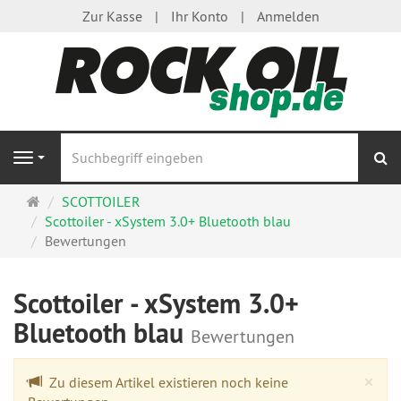
Zur Kasse
Ihr Konto
Anmelden
S
Navigation
Startseite
SCOTTOILER
Scottoiler - xSystem 3.0+ Bluetooth blau
Bewertungen
Scottoiler - xSystem 3.0+
Bluetooth blau
Bewertungen
Cl
×
Zu diesem Artikel existieren noch keine