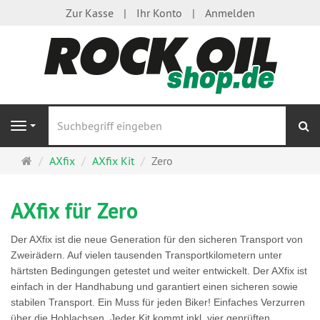
Zur Kasse
Ihr Konto
Anmelden
S
Navigation
Startseite
AXfix
AXfix Kit
Zero
AXfix für Zero
Der AXfix ist die neue Generation für den sicheren Transport von
Zweirädern. Auf vielen tausenden Transportkilometern unter
härtsten Bedingungen getestet und weiter entwickelt. Der AXfix ist
einfach in der Handhabung und garantiert einen sicheren sowie
stabilen Transport. Ein Muss für jeden Biker! Einfaches Verzurren
über die Hohlachsen. Jeder Kit kommt inkl. vier geprüften