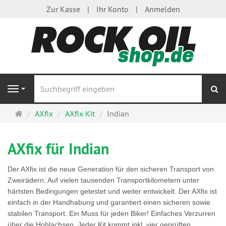
Zur Kasse
Ihr Konto
Anmelden
S
Navigation
Startseite
AXfix
AXfix Kit
Indian
AXfix für Indian
Der AXfix ist die neue Generation für den sicheren Transport von
Zweirädern. Auf vielen tausenden Transportkilometern unter
härtsten Bedingungen getestet und weiter entwickelt. Der AXfix ist
einfach in der Handhabung und garantiert einen sicheren sowie
stabilen Transport. Ein Muss für jeden Biker! Einfaches Verzurren
über die Hohlachsen. Jeder Kit kommt inkl. vier geprüften