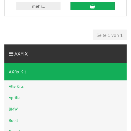
mehr...
Seite 1 von 1
AXFIX
AXfix Kit
Alle Kits
Aprilia
BMW
Buell