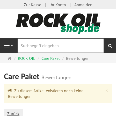
Zur Kasse
Ihr Konto
Anmelden
S
Navigation
Startseite
ROCK OIL
Care Paket
Bewertungen
Care Paket
Bewertungen
Cl
×
Zu diesem Artikel existieren noch keine
Bewertungen
Zurück