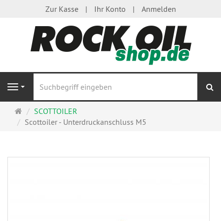
Zur Kasse
Ihr Konto
Anmelden
S
Navigation
Startseite
SCOTTOILER
Scottoiler - Unterdruckanschluss M5