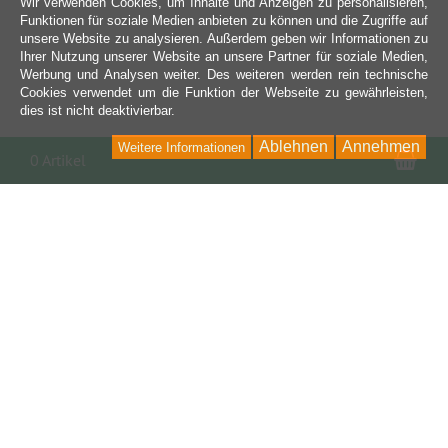
Wir verwenden Cookies, um Inhalte und Anzeigen zu personalisieren,
Funktionen für soziale Medien anbieten zu können und die Zugriffe auf
unsere Website zu analysieren. Außerdem geben wir Informationen zu
Ihrer Nutzung unserer Website an unsere Partner für soziale Medien,
Werbung und Analysen weiter. Des weiteren werden rein technische
Cookies verwendet um die Funktion der Webseite zu gewährleisten,
dies ist nicht deaktivierbar.
Ablehnen
Annehmen
Weitere Informationen
War
0 Artikel