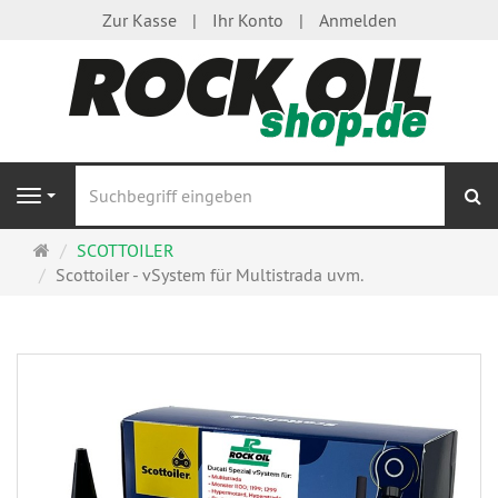
Zur Kasse
Ihr Konto
Anmelden
S
Navigation
Startseite
SCOTTOILER
Scottoiler - vSystem für Multistrada uvm.