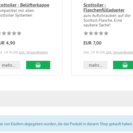
cottoiler - Belüfterkappe
Scottoiler -
Flaschenfülladapter
ompatibel mit allen
cottoiler Systemen
zum Aufschrauben auf die
Scottoil-Flasche. Eine
saubere Sache!
UR 4,90
EUR 7,00
kl. 19 % USt
zzgl. Versandkosten
inkl. 19 % USt
zzgl. Versandkost
In den Warenkorb
In
mehr...
mehr...
 die von Käufern abgegeben wurden, die das Produkt in diesem Shop gekauft haben