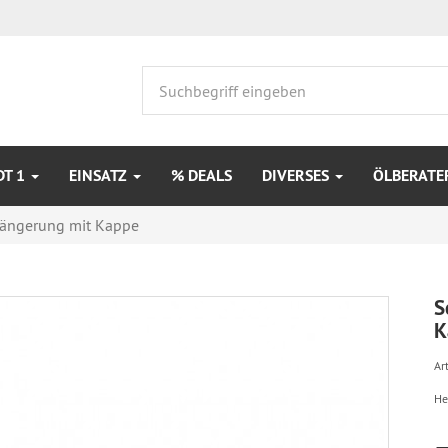
DT 1
EINSATZ
% DEALS
DIVERSES
ÖLBERATE
rlängerung mit Kappe
S
K
Art
He