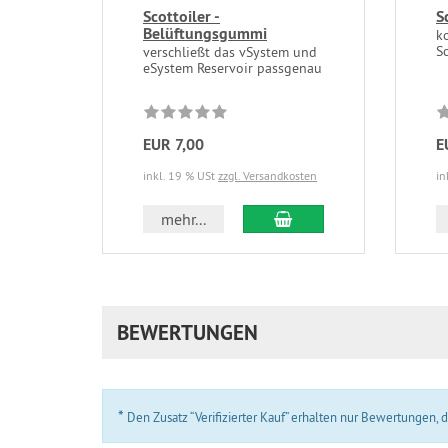
Scottoiler -
S
Belüftungsgummi
k
S
verschließt das vSystem und
eSystem Reservoir passgenau
EUR 7,00
E
inkl. 19 % USt
zzgl. Versandkosten
in
In den Warenkorb
mehr...
BEWERTUNGEN
*
Den Zusatz “Verifizierter Kauf” erhalten nur Bewertungen,