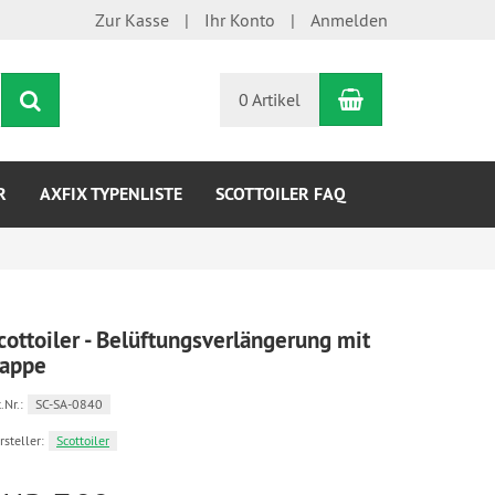
Zur Kasse
Ihr Konto
Anmelden
Warenkorb
Suchen
0 Artikel
R
AXFIX TYPENLISTE
SCOTTOILER FAQ
cottoiler - Belüftungsverlängerung mit
appe
.Nr.:
SC-SA-0840
rsteller:
Scottoiler