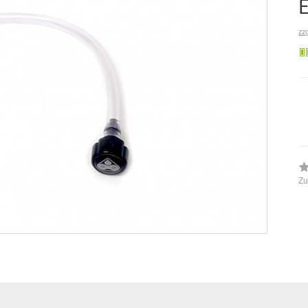
zz
Zu