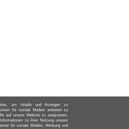
kies, um Inhalte und Anzeigen zu
ktionen für soziale Medien anbieten zu
ffe auf unsere Website zu analysieren.
nformationen zu Ihrer Nutzung unserer
rtner für soziale Medien, Werbung und