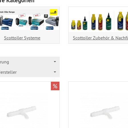
re Kategorien
Scottoiler Systeme
Scottoiler Zubehör & Nachf
erung
ersteller
%