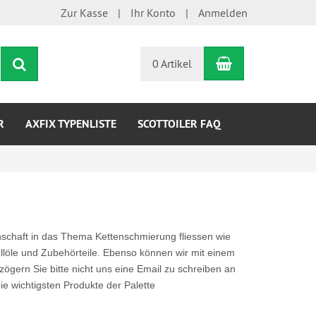
Zur Kasse
Ihr Konto
Anmelden
Warenkorb
Suchen
0 Artikel
R
AXFIX TYPENLISTE
SCOTTOILER FAQ
enschaft in das Thema Kettenschmierung fliessen wie
füllöle und Zubehörteile. Ebenso können wir mit einem
 zögern Sie bitte nicht uns eine Email zu schreiben an
die wichtigsten Produkte der Palette