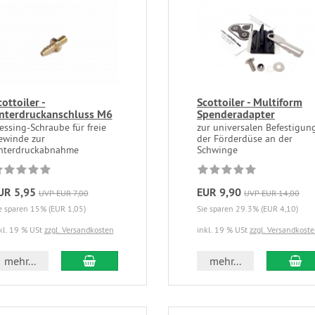
cottoiler -
Scottoiler - Multiform
nterdruckanschluss M6
Spenderadapter
essing-Schraube für freie
zur universalen Befestigun
ewinde zur
der Förderdüse an der
nterdruckabnahme
Schwinge
UR 5,95
EUR 9,90
UVP EUR 7,00
UVP EUR 14,00
e sparen 15% (EUR 1,05)
Sie sparen 29.3% (EUR 4,10)
kl. 19 % USt
zzgl. Versandkosten
inkl. 19 % USt
zzgl. Versandkost
mehr...
mehr...