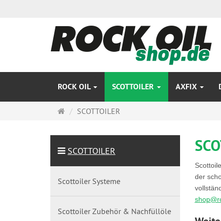
ROCK OIL
SCOTTOILER
AXFIX
Startseite
SCOTTOILER
SCO
SCOTTOILER
Scottoil
der scho
Scottoiler Systeme
vollstän
shop@ro
Scottoiler Zubehör & Nachfüllöle