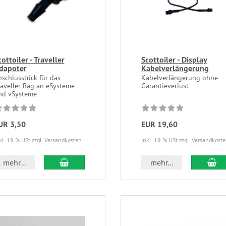
cottoiler - Traveller
Scottoiler - Display
dapoter
Kabelverlängerung
nschlusstück für das
Kabelverlängerung ohne
raveller Bag an eSysteme
Garantieverlust
nd vSysteme
UR 3,50
EUR 19,60
kl. 19 % USt
zzgl. Versandkosten
inkl. 19 % USt
zzgl. Versandkost
mehr...
mehr...