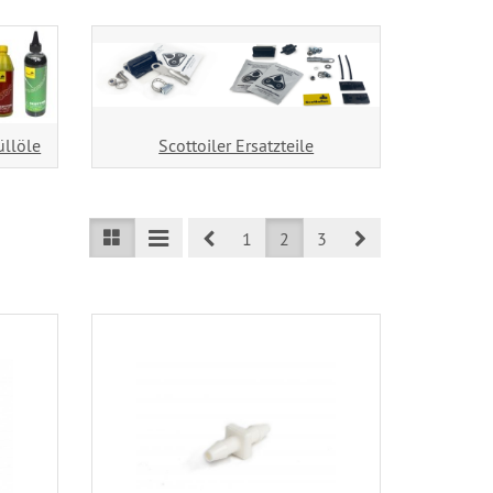
üllöle
Scottoiler Ersatzteile
Prev
Next
1
2
3