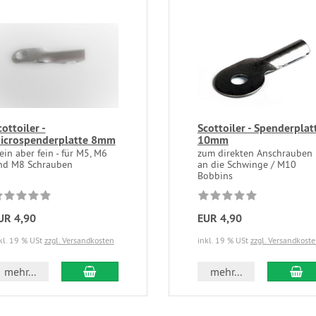
cottoiler -
Scottoiler - Spenderplat
icrospenderplatte 8mm
10mm
ein aber fein - für M5, M6
zum direkten Anschrauben
nd M8 Schrauben
an die Schwinge / M10
Bobbins
UR 4,90
EUR 4,90
kl. 19 % USt
zzgl. Versandkosten
inkl. 19 % USt
zzgl. Versandkost
mehr...
mehr...