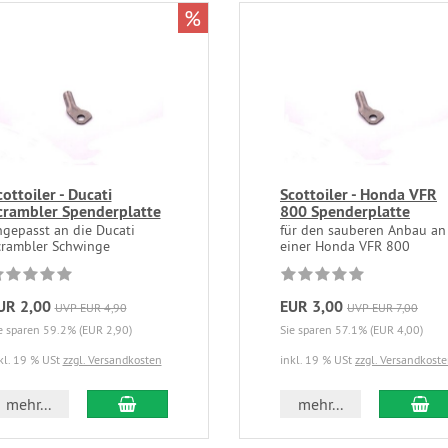
%
cottoiler - Ducati
Scottoiler - Honda VFR
crambler Spenderplatte
800 Spenderplatte
ngepasst an die Ducati
für den sauberen Anbau an
crambler Schwinge
einer Honda VFR 800
UR 2,00
EUR 3,00
UVP EUR 4,90
UVP EUR 7,00
e sparen 59.2% (EUR 2,90)
Sie sparen 57.1% (EUR 4,00)
kl. 19 % USt
zzgl. Versandkosten
inkl. 19 % USt
zzgl. Versandkost
mehr...
mehr...