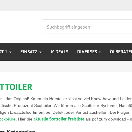
DT 1
EINSATZ
% DEALS
DIVERSES
ÖLBERATE
TTOILER
er - das Original! Kaum ein Hersteller lässt so viel Know-how und Leid
ttische Produzent Scottoiler. Wir führen alle Scottoiler Systeme, Nach
digen Ersatzteilsortiment bei Defekt oder Verlust aushelfen. Bei Fragen
aktuelle Scottoiler Preisliste
ckoil.de
. Hier die
als pdf zum download
- 