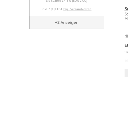
Sie sparen 14.3% (EUR 2,00)
S
inkl. 19 % USt
zzgl. Versandkosten
S
M
+2
Anzeigen
E
Si
in