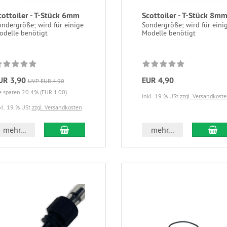
cottoiler - T-Stück 6mm
Scottoiler - T-Stück 8m
ondergröße; wird für einige
Sondergröße; wird für eini
odelle benötigt
Modelle benötigt
UR 3,90
EUR 4,90
UVP EUR 4,90
e sparen 20.4% (EUR 1,00)
inkl. 19 % USt
zzgl. Versandkost
kl. 19 % USt
zzgl. Versandkosten
mehr...
mehr...