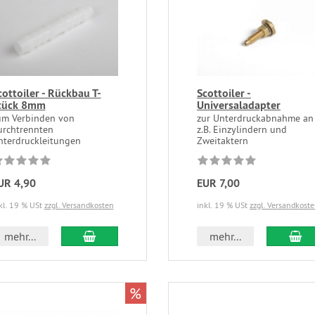
cottoiler - Rückbau T-
Scottoiler -
tück 8mm
Universaladapter
um Verbinden von
zur Unterdruckabnahme an
urchtrennten
z.B. Einzylindern und
nterdruckleitungen
Zweitaktern
UR 4,90
EUR 7,00
kl. 19 % USt
zzgl. Versandkosten
inkl. 19 % USt
zzgl. Versandkost
mehr...
mehr...
%